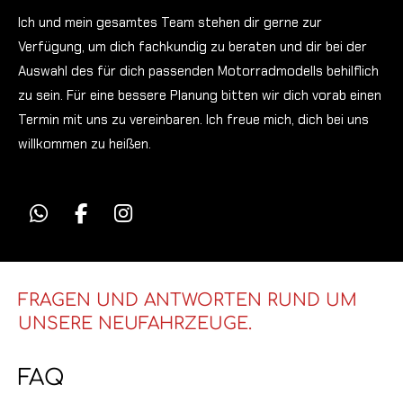
Ich und mein gesamtes Team stehen dir gerne zur
Verfügung, um dich fachkundig zu beraten und dir bei der
Auswahl des für dich passenden Motorradmodells behilflich
zu sein. Für eine bessere Planung bitten wir dich vorab einen
Termin mit uns zu vereinbaren. Ich freue mich, dich bei uns
willkommen zu heißen.
W
F
I
h
a
n
a
c
s
t
e
t
s
b
a
FRAGEN UND ANTWORTEN RUND UM
A
o
g
UNSERE NEUFAHRZEUGE.
p
o
r
p
k
a
FAQ
m