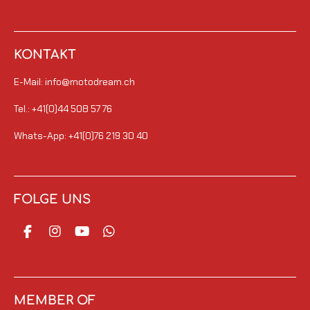
KONTAKT
E-Mail: info@motodream.ch
Tel.: +41(0)44 508 57 76
Whats-App: +41(0)76 219 30 40
FOLGE UNS
F
I
Y
W
a
n
o
h
c
s
u
a
e
t
T
t
b
a
u
s
o
g
b
A
MEMBER OF