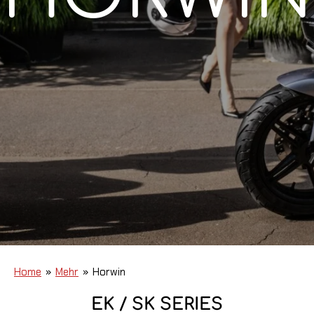
Home
»
Mehr
»
Horwin
EK / SK SERIES