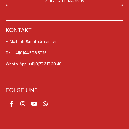
ZEIGE ALLE MARKEN
KONTAKT
E-Mail: info@motodream.ch
Tel.: +41(0)44 508 57 76
Whats-App: +41(0)76 219 30 40
FOLGE UNS
F
I
Y
W
a
n
o
h
c
s
u
a
e
t
T
t
b
a
u
s