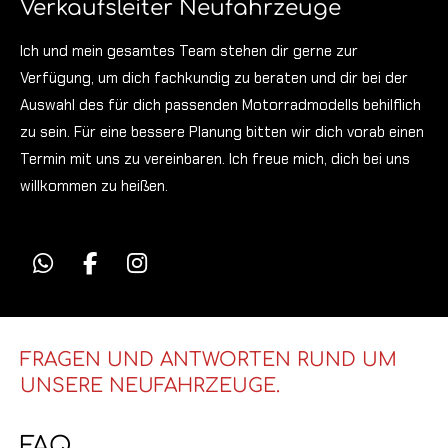
Verkaufsleiter Neufahrzeuge
Ich und mein gesamtes Team stehen dir gerne zur
Verfügung, um dich fachkundig zu beraten und dir bei der
Auswahl des für dich passenden Motorradmodells behilflich
zu sein. Für eine bessere Planung bitten wir dich vorab einen
Termin mit uns zu vereinbaren. Ich freue mich, dich bei uns
willkommen zu heißen.
W
F
I
h
a
n
a
c
s
t
e
t
s
b
a
FRAGEN UND ANTWORTEN RUND UM
A
o
g
UNSERE NEUFAHRZEUGE.
p
o
r
p
k
a
FAQ