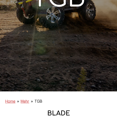
Home
»
Mehr
»
TGB
BLADE