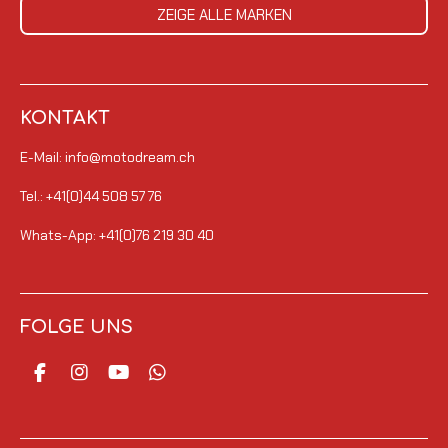
ZEIGE ALLE MARKEN
KONTAKT
E-Mail: info@motodream.ch
Tel.: +41(0)44 508 57 76
Whats-App: +41(0)76 219 30 40
FOLGE UNS
F
I
Y
W
a
n
o
h
c
s
u
a
e
t
T
t