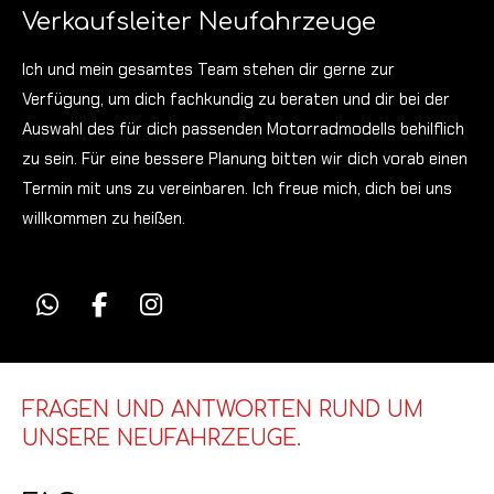
Verkaufsleiter Neufahrzeuge
Ich und mein gesamtes Team stehen dir gerne zur
Verfügung, um dich fachkundig zu beraten und dir bei der
Auswahl des für dich passenden Motorradmodells behilflich
zu sein. Für eine bessere Planung bitten wir dich vorab einen
Termin mit uns zu vereinbaren. Ich freue mich, dich bei uns
willkommen zu heißen.
W
F
I
h
a
n
a
c
s
t
e
t
s
b
a
FRAGEN UND ANTWORTEN RUND UM
A
o
g
UNSERE NEUFAHRZEUGE.
p
o
r
p
k
a