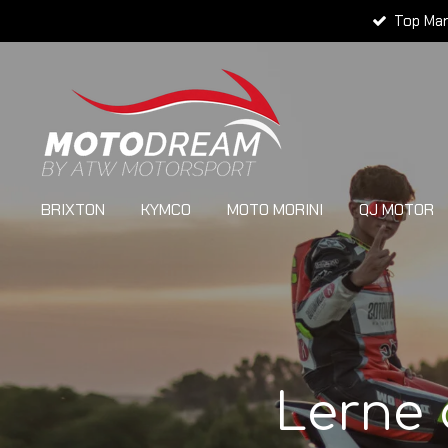
Top Ma
Zum
Hauptinhalt
springen
BRIXTON
KYMCO
MOTO MORINI
QJ MOTOR
Lerne