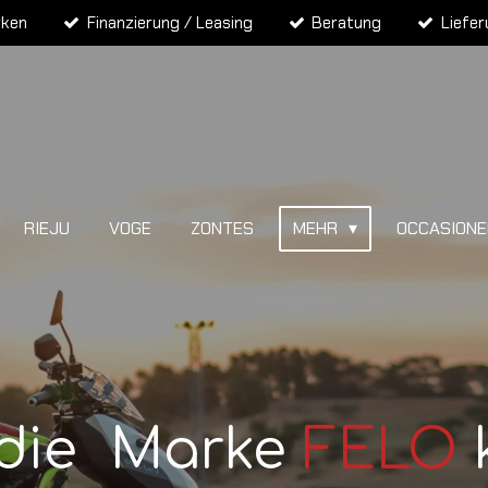
rken
Finanzierung / Leasing
Beratung
Liefe
RIEJU
VOGE
ZONTES
MEHR
OCCASION
 die Marke
FELO