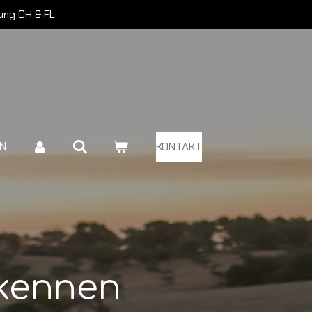
rung CH & FL
EN
KONTAKT
kennen