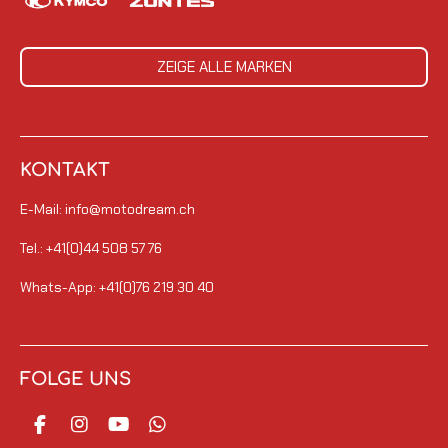
ZEIGE ALLE MARKEN
KONTAKT
E-Mail: info@motodream.ch
Tel.: +41(0)44 508 57 76
Whats-App: +41(0)76 219 30 40
FOLGE UNS
F
I
Y
W