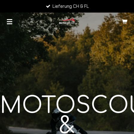
Lieferung CH & FL
Zum
Hauptinhalt
springen
MOTOSCO
&