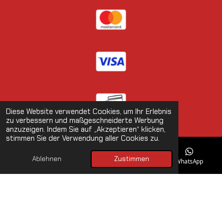
Diese Website verwendet Cookies, um Ihr Erlebnis
zu verbessern und maßgeschneiderte Werbung
anzuzeigen. Indem Sie auf „Akzeptieren“ klicken,
stimmen Sie der Verwendung aller Cookies zu.
Ablehnen
Zustimmen
E-Mail
Telefon
Karte
WhatsApp
Impressum
|
Datenschutz
|
AGB
© 2026 motodream.ch - Die online Motorradwelt von
ATW
Motorsport
.