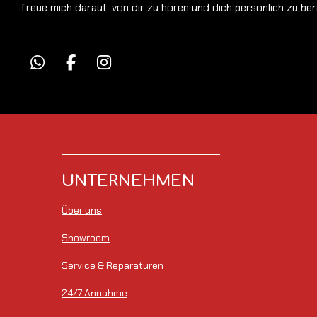
freue mich darauf, von dir zu hören und dich persönlich zu ber
W
F
I
h
a
n
a
c
s
t
e
t
s
b
a
A
o
g
p
o
r
p
k
a
UNTERNEHMEN
m
Über uns
Showroom
Service & Reparaturen
24/7 Annahme