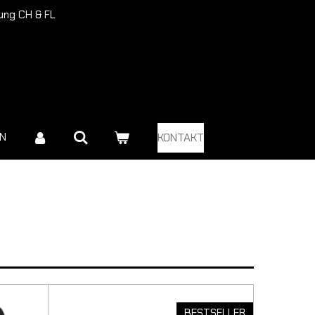
rung CH & FL
EN
KONTAKT
BESTSELLER