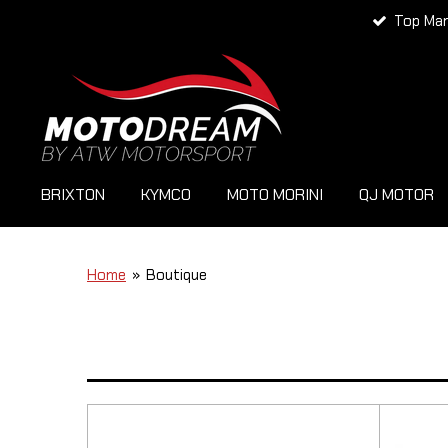
Top Ma
Zum
Hauptinhalt
springen
BRIXTON
KYMCO
MOTO MORINI
QJ MOTOR
Home
»
Boutique