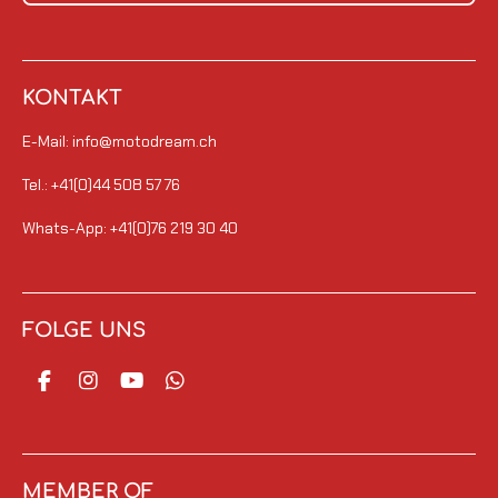
KONTAKT
E-Mail: info@motodream.ch
Tel.: +41(0)44 508 57 76
Whats-App: +41(0)76 219 30 40
FOLGE UNS
F
I
Y
W
a
n
o
h
c
s
u
a
e
t
T
t
b
a
u
s
o
g
b
A
MEMBER OF