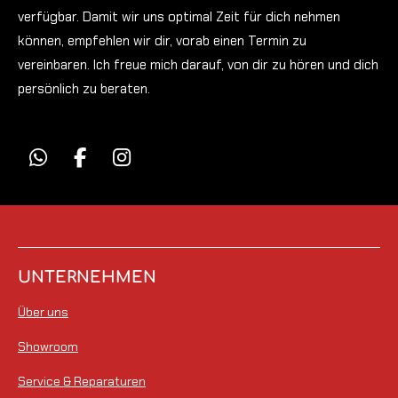
verfügbar. Damit wir uns optimal Zeit für dich nehmen
können, empfehlen wir dir, vorab einen Termin zu
vereinbaren.
Ich freue mich darauf, von dir zu hören und dich
persönlich zu beraten.
W
F
I
h
a
n
a
c
s
t
e
t
s
b
a
A
o
g
UNTERNEHMEN
p
o
r
p
k
a
Über uns
m
Showroom
Service & Reparaturen