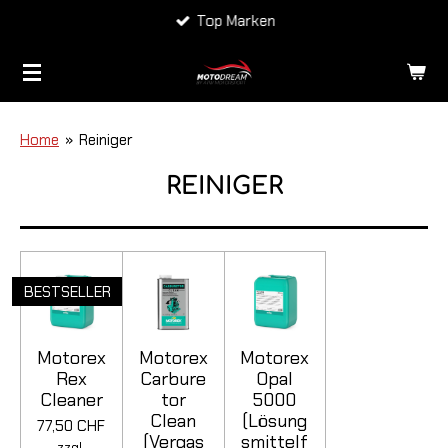
Top Marken
Zum
Hauptinhalt
springen
Home
»
Reiniger
REINIGER
BESTSELLER
Motorex
Motorex
Motorex
Rex
Carbure
Opal
Cleaner
tor
5000
Clean
(Lösung
77,50 CHF
(Vergas
smittelf
zzgl.