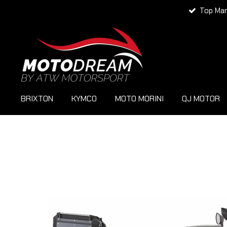
Top Ma
Zum
Hauptinhalt
springen
BRIXTON
KYMCO
MOTO MORINI
QJ MOTOR