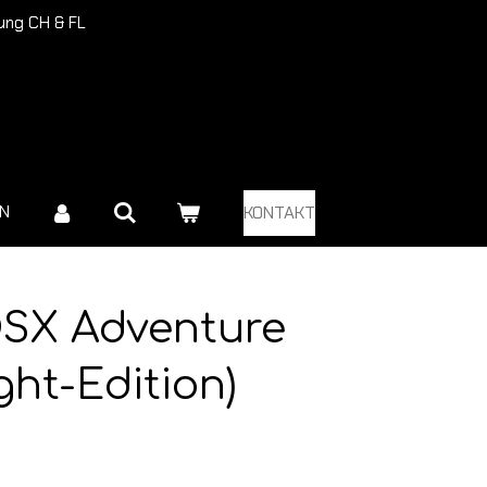
rung CH & FL
EN
KONTAKT
SX Adventure
ght-Edition)