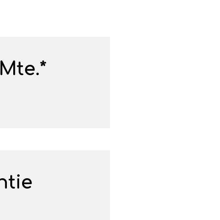
Mte.*
ntie