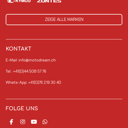
ZEIGE ALLE MARKEN
KONTAKT
E-Mail: info@motodream.ch
Tel.: +41(0)44 508 57 76
Whats-App: +41(0)76 219 30 40
FOLGE UNS
F
I
Y
W