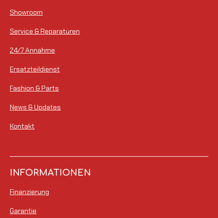
e
:
Showroom
n
5
d
Service & Reparaturen
S
e
n
t
24/7 Annahme
e
Ersatzteildienst
r
Fashion & Parts
n
e
News & Updates
Kontakt
INFORMATIONEN
Finanzierung
Garantie