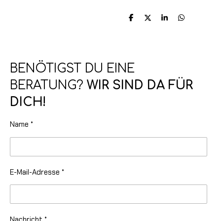
T
T
T
T
e
e
e
e
i
i
i
i
l
l
l
l
e
e
e
e
n
n
n
n
BENÖTIGST DU EINE
BERATUNG?
WIR SIND DA FÜR
DICH!
Name *
E-Mail-Adresse *
Nachricht *