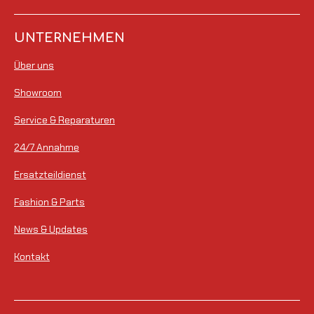
n
n
n
n
n
u
t
e
e
e
e
n
g
u
UNTERNEHMEN
a
n
b
Über uns
g
s
e
:
Showroom
n
0
d
Service & Reparaturen
S
e
n
t
24/7 Annahme
e
Ersatzteildienst
r
Fashion & Parts
n
e
News & Updates
Kontakt