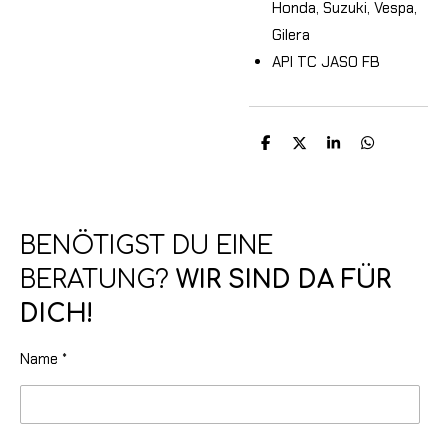
Honda, Suzuki, Vespa,
Gilera
API TC JASO FB
T
T
T
T
e
e
e
e
i
i
i
i
l
l
l
l
e
e
e
e
n
n
n
n
BENÖTIGST DU EINE
BERATUNG?
WIR SIND DA FÜR
DICH!
Name *