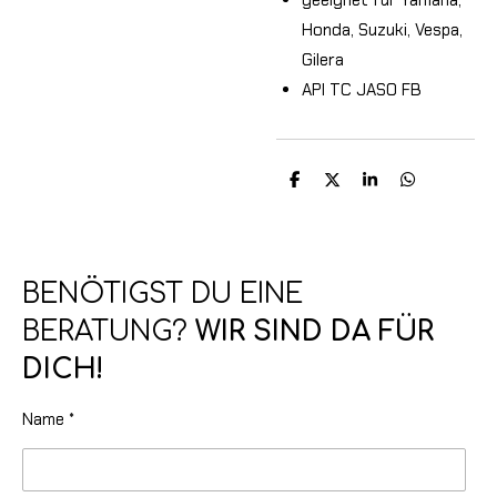
Honda, Suzuki, Vespa,
Gilera
API TC JASO FB
T
T
T
T
e
e
e
e
i
i
i
i
l
l
l
l
e
e
e
e
n
n
n
n
BENÖTIGST DU EINE
BERATUNG?
WIR SIND DA FÜR
DICH!
Name *