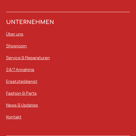
t
r
n
n
n
n
n
u
t
e
e
e
e
n
g
u
UNTERNEHMEN
a
n
b
Über uns
g
s
e
:
Showroom
n
0
d
Service & Reparaturen
S
e
n
t
24/7 Annahme
e
Ersatzteildienst
r
Fashion & Parts
n
e
News & Updates
Kontakt