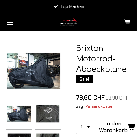
Top Marken
Zum
Hauptinhalt
springen
Brixton
Motorrad-
Abdeckplane
Sale!
73,90 CHF
99,90 CHF
zzgl.
Versandkosten
In den
Warenkorb