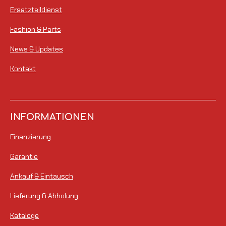
e
Ersatzteildienst
r
Fashion & Parts
n
e
News & Updates
Kontakt
INFORMATIONEN
Finanzierung
Garantie
Ankauf & Eintausch
Lieferung & Abholung
Kataloge