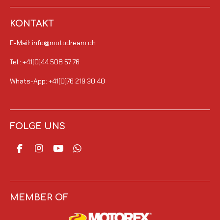
KONTAKT
E-Mail: info@motodream.ch
Tel.: +41(0)44 508 57 76
Whats-App: +41(0)76 219 30 40
FOLGE UNS
F
I
Y
W
a
n
o
h
c
s
u
a
e
t
T
t
b
a
u
s
o
g
b
A
MEMBER OF
o
r
e
p
k
a
p