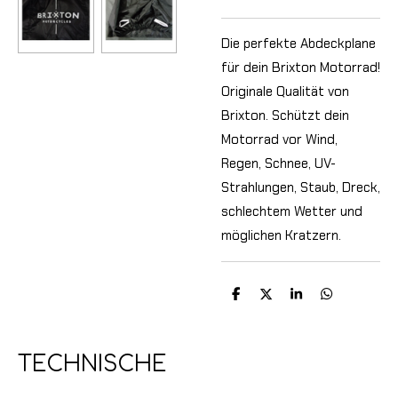
Die perfekte Abdeckplane
für dein Brixton Motorrad!
Originale Qualität von
Brixton. Schützt dein
Motorrad vor Wind,
Regen, Schnee, UV-
Strahlungen, Staub, Dreck,
schlechtem Wetter und
möglichen Kratzern.
T
T
T
T
e
e
e
e
i
i
i
i
l
l
l
l
e
e
e
e
TECHNISCHE
n
n
n
n