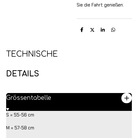
Sie die Fahrt genießen.
T
T
T
T
e
e
e
e
i
i
i
i
l
l
l
l
e
e
e
e
TECHNISCHE
n
n
n
n
DETAILS
Grössentabelle
S = 55-56 cm
M = 57-58 cm