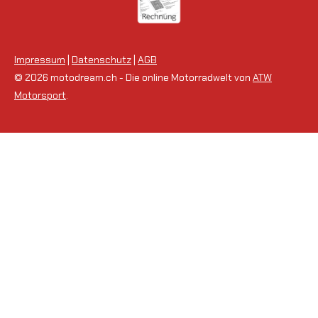
Impressum
|
Datenschutz
|
AGB
© 2026 motodream.ch - Die online Motorradwelt von
ATW
Motorsport
.