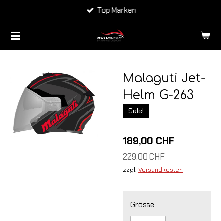
Top Marken
Zum
Hauptinhalt
springen
Malaguti Jet-
Helm G-263
Sale!
189,00 CHF
229,00 CHF
zzgl.
Versandkosten
Grösse