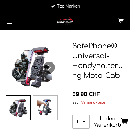
Top Marken
Zum
Hauptinhalt
springen
SafePhone®
Universal-
Handyhalteru
ng Moto-Cab
39,90 CHF
zzgl.
Versandkosten
In den
Warenkorb