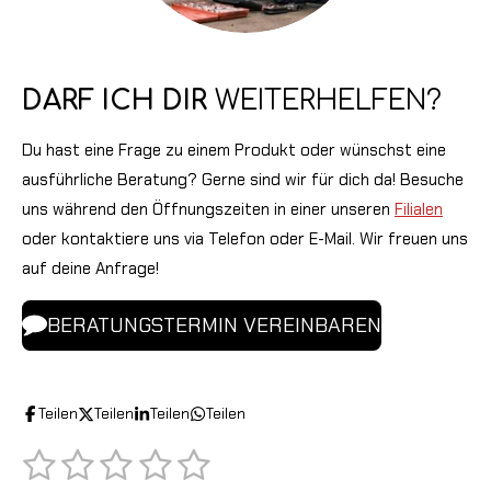
DARF ICH DIR
WEITERHELFEN?
Du hast eine Frage zu einem Produkt oder wünschst eine
ausführliche Beratung? Gerne sind wir für dich da! Besuche
uns während den Öffnungszeiten in einer unseren
Filialen
oder kontaktiere uns via Telefon oder E-Mail. Wir freuen uns
auf deine Anfrage!
BERATUNGSTERMIN VEREINBAREN
Teilen
Teilen
Teilen
Teilen
1
2
3
4
5
B
B
e