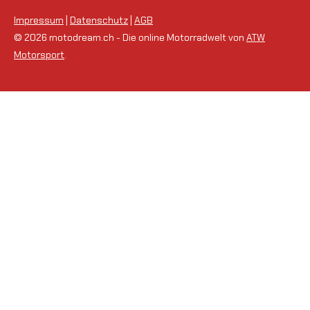
Impressum
|
Datenschutz
|
AGB
© 2026 motodream.ch - Die online Motorradwelt von
ATW
Motorsport
.