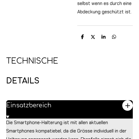
selbst wenn es durch eine
Abdeckung geschützt ist.
T
T
T
T
e
e
e
e
i
i
i
i
l
l
l
l
e
e
e
e
TECHNISCHE
n
n
n
n
DETAILS
Einsatzbereich
Die Smartphone-Halterung ist mit allen aktuellen
Smartphones kompatiebel, da die Grösse individuell in der