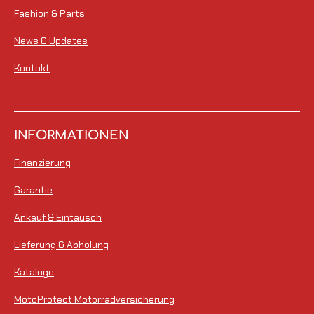
Fashion & Parts
n
e
News & Updates
Kontakt
INFORMATIONEN
Finanzierung
Garantie
Ankauf & Eintausch
Lieferung & Abholung
Kataloge
MotoProtect Motorradversicherung