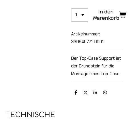
In den
Warenkorb
Artikelnummer:
330640771-0001
Der Top-Case Support ist
der Grundstein für die
Montage eines Top-Case.
T
T
T
T
e
e
e
e
i
i
i
i
l
l
l
l
e
e
e
e
TECHNISCHE
n
n
n
n