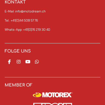
KONTAKT
E-Mail: info@motodream.ch
Tel.: +41(0)44 508 57 76
Whats-App: +41(0)76 219 30 40
FOLGE UNS
F
I
Y
W
a
n
o
h
c
s
u
a
e
t
T
t
b
a
u
s
o
g
b
A
MEMBER OF
o
r
e
p
k
a
p
m