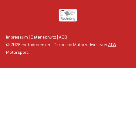
Impressum
|
Datenschutz
|
AGB
© 2026 motodream.ch - Die online Motorradwelt von
ATW
Motorsport
.