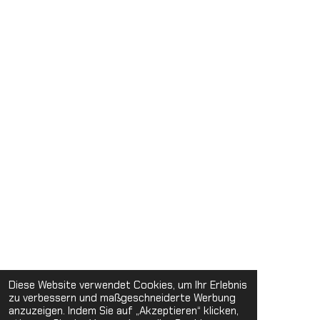
Diese Website verwendet Cookies, um Ihr Erlebnis
zu verbessern und maßgeschneiderte Werbung
anzuzeigen. Indem Sie auf „Akzeptieren“ klicken,