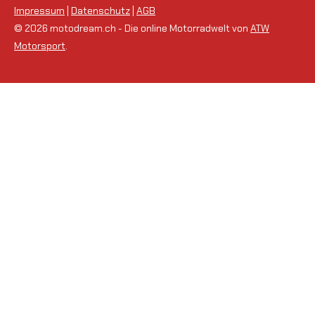
Impressum
|
Datenschutz
|
AGB
© 2026 motodream.ch - Die online Motorradwelt von
ATW
Motorsport
.