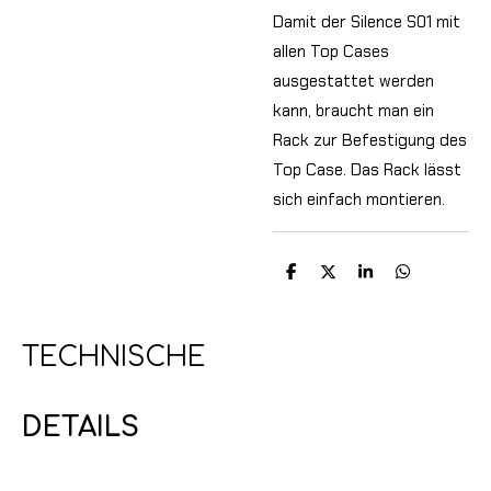
Damit der Silence S01 mit
allen Top Cases
ausgestattet werden
kann, braucht man ein
Rack zur Befestigung des
Top Case. Das Rack lässt
sich einfach montieren.
T
T
T
T
e
e
e
e
i
i
i
i
l
l
l
l
e
e
e
e
TECHNISCHE
n
n
n
n
DETAILS