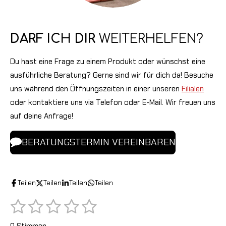
DARF ICH DIR
WEITERHELFEN?
Du hast eine Frage zu einem Produkt oder wünschst eine
ausführliche Beratung? Gerne sind wir für dich da! Besuche
uns während den Öffnungszeiten in einer unseren
Filialen
oder kontaktiere uns via Telefon oder E-Mail. Wir freuen uns
auf deine Anfrage!
BERATUNGSTERMIN VEREINBAREN
Teilen
Teilen
Teilen
Teilen
1
2
3
4
5
B
B
e
S
S
S
S
S
e
w