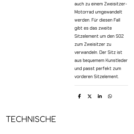
auch zu einem Zweisitzer-
Motorrad umgewandelt
werden. Für diesen Fall
gibt es das zweite
Sitzelement um den S02
zum Zweisitzer zu
verwandeln. Der Sitz ist
aus bequemem Kunstleder
und passt perfekt zum
vorderen Sitzelement.
T
T
T
T
e
e
e
e
i
i
i
i
l
l
l
l
e
e
e
e
TECHNISCHE
n
n
n
n