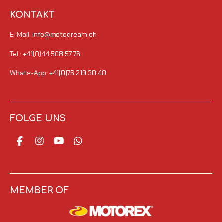
KONTAKT
E-Mail: info@motodream.ch
Tel.: +41(0)44 508 57 76
Whats-App: +41(0)76 219 30 40
FOLGE UNS
F
I
Y
W
a
n
o
h
c
s
u
a
e
t
T
t
b
a
u
s
o
g
b
A
MEMBER OF
o
r
e
p
k
a
p
m