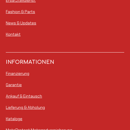
Ersatzteildienst
r
Fashion & Parts
n
e
News & Updates
Kontakt
INFORMATIONEN
Finanzierung
Garantie
Ankauf & Eintausch
Lieferung & Abholung
Kataloge
MotoProtect Motorradversicherung