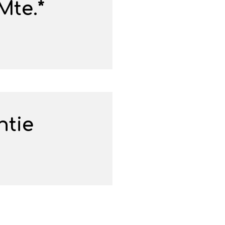
Mte.*
ntie