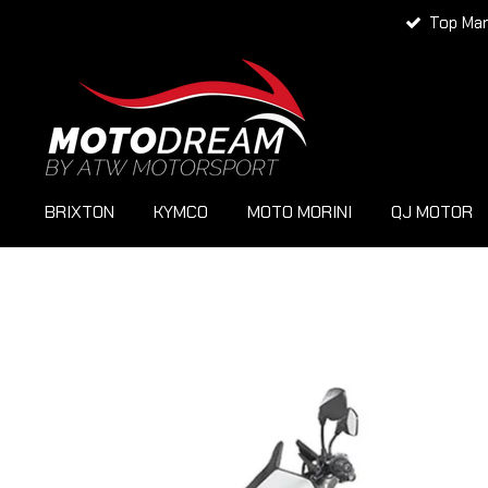
Top Ma
Zum
Hauptinhalt
springen
BRIXTON
KYMCO
MOTO MORINI
QJ MOTOR