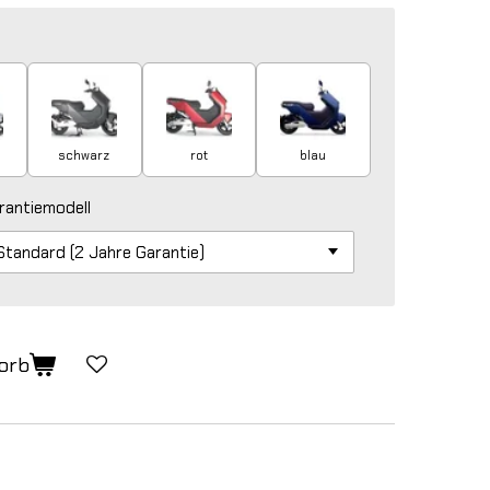
schwarz
rot
blau
rantiemodell
orb