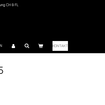
rung CH & FL
EN
KONTAKT
5