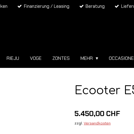
rken
Finanzierung / Leasing
Beratung
Liefe
RIEJU
VOGE
ZONTES
MEHR
OCCASION
Ecooter E
5.450,00 CHF
zzgl.
Versandkosten