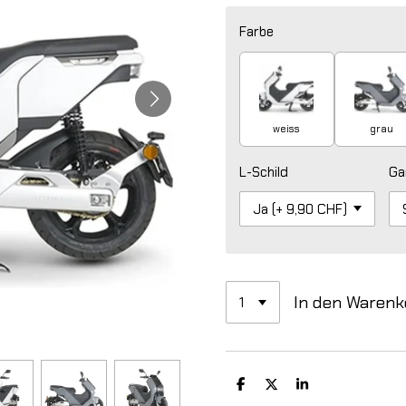
Farbe
weiss
grau
L-Schild
Ga
In den Warenk
T
T
T
e
e
e