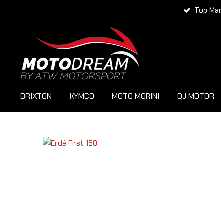
Top Ma
Zum
Hauptinhalt
springen
BRIXTON
KYMCO
MOTO MORINI
QJ MOTOR