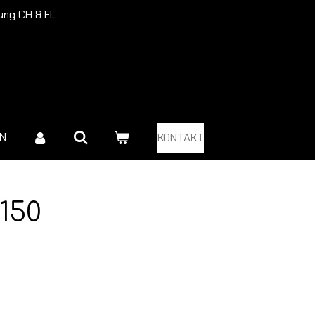
rung CH & FL
EN
KONTAKT
 150