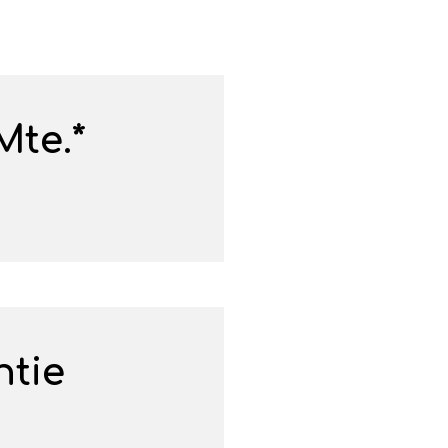
Mte.*
ntie