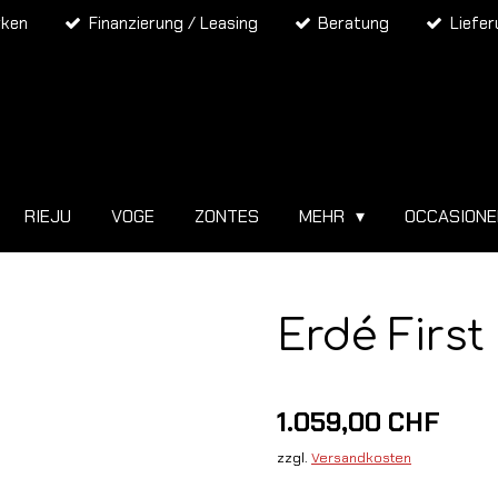
rken
Finanzierung / Leasing
Beratung
Liefe
RIEJU
VOGE
ZONTES
MEHR
OCCASION
Erdé First
1.059,00 CHF
zzgl.
Versandkosten