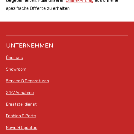
Gegebenheiten. Fülle unseren
Online-Antrag
aus um eine
spezifische Offerte zu erhalten.
UNTERNEHMEN
Über uns
Showroom
Service & Reparaturen
24/7 Annahme
Ersatzteildienst
Fashion & Parts
News & Updates