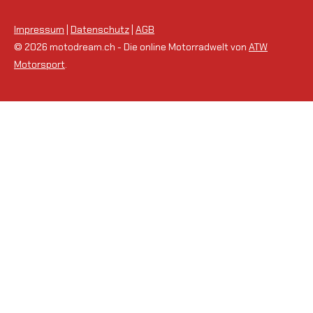
Impressum
|
Datenschutz
|
AGB
© 2026 motodream.ch - Die online Motorradwelt von
ATW
Motorsport
.