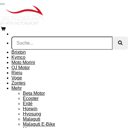
Zum
Hauptinhalt
springen
Brixton
Kymco
Moto Morini
QJ Motor
Rieju
Voge
Zontes
Mehr
Beta Motor
Ecooter
Erdé
Horwin
Hyosung
Malaguti
Malaguti E-Bike