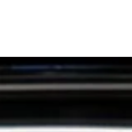
Helle LED-Scheinwerfer mit Tagfahrlicht
Der Kymco People S beeindruckt mit seinem markanten U-
förmigen LED-Scheinwerfer inklusive integriertem LED-
Tagfahrlicht. Er vereint maximale Sicherheit mit einem
unverwechselbar modernen Design. Dank der fortschrittlichen
LED-Technologie genießt du eine optimale Lichtausbeute,
klare Sicht und noch mehr Sicherheit – für ein entspanntes,
souveränes Fahrerlebnis bei Tag und Nacht.