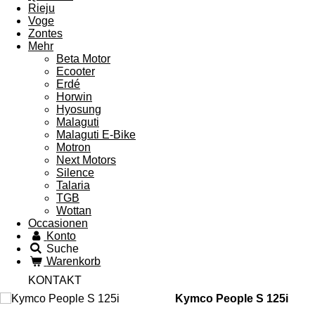
Rieju
Voge
Zontes
Mehr
Beta Motor
Ecooter
Erdé
Horwin
Hyosung
Malaguti
Malaguti E-Bike
Motron
Next Motors
Silence
Talaria
TGB
Wottan
Occasionen
Konto
Suche
Warenkorb
KONTAKT
Kymco People S 125i