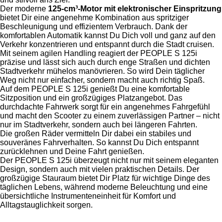
Der moderne
125-cm³-Motor mit elektronischer Einspritzung
bietet Dir eine angenehme Kombination aus spritziger
Beschleunigung und effizientem Verbrauch. Dank der
komfortablen Automatik kannst Du Dich voll und ganz auf den
Verkehr konzentrieren und entspannt durch die Stadt cruisen.
Mit seinem agilen Handling reagiert der PEOPLE S 125i
präzise und lässt sich auch durch enge Straßen und dichten
Stadtverkehr mühelos manövrieren. So wird Dein täglicher
Weg nicht nur einfacher, sondern macht auch richtig Spaß.
Auf dem PEOPLE S 125i genießt Du eine komfortable
Sitzposition und ein großzügiges Platzangebot. Das
durchdachte Fahrwerk sorgt für ein angenehmes Fahrgefühl
und macht den Scooter zu einem zuverlässigen Partner – nicht
nur im Stadtverkehr, sondern auch bei längeren Fahrten.
Die großen Räder vermitteln Dir dabei ein stabiles und
souveränes Fahrverhalten. So kannst Du Dich entspannt
zurücklehnen und Deine Fahrt genießen.
Der PEOPLE S 125i überzeugt nicht nur mit seinem eleganten
Design, sondern auch mit vielen praktischen Details. Der
großzügige Stauraum bietet Dir Platz für wichtige Dinge des
täglichen Lebens, während moderne Beleuchtung und eine
übersichtliche Instrumenteneinheit für Komfort und
Alltagstauglichkeit sorgen.