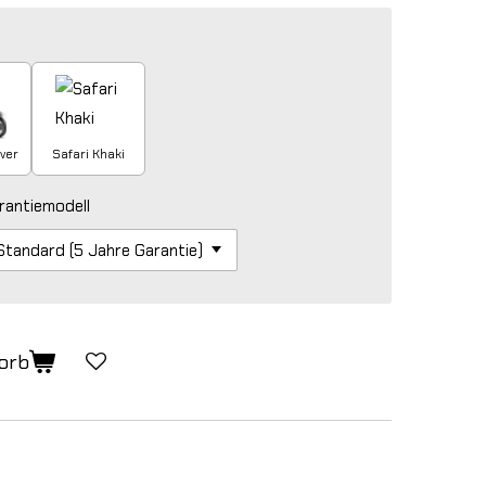
lver
Safari Khaki
rantiemodell
orb