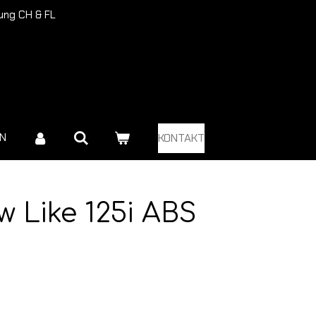
rung CH & FL
EN
KONTAKT
 Like 125i ABS