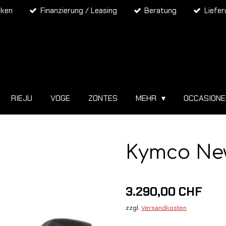
rken
Finanzierung / Leasing
Beratung
Liefe
RIEJU
VOGE
ZONTES
MEHR
OCCASION
Kymco New
3.290,00 CHF
zzgl.
Versandkosten