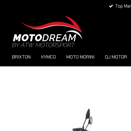
Top Ma
Zum
Hauptinhalt
springen
BRIXTON
KYMCO
MOTO MORINI
QJ MOTOR