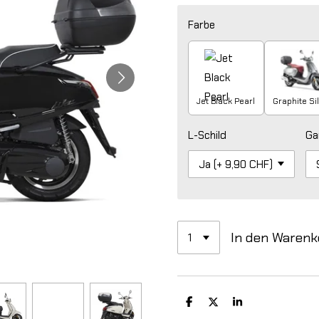
Farbe
Jet Black Pearl
Graphite Si
L-Schild
Ga
In den Warenk
T
T
T
e
e
e