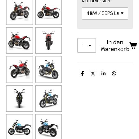
Motorversion
In den
Warenkorb
T
T
T
T
e
e
e
e
i
i
i
i
l
l
l
l
e
e
e
e
n
n
n
n