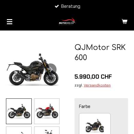
Lieferung CH & FL
Zum
Hauptinhalt
springen
QJMotor SRK
600
5.990,00 CHF
zzgl.
Versandkosten
Farbe