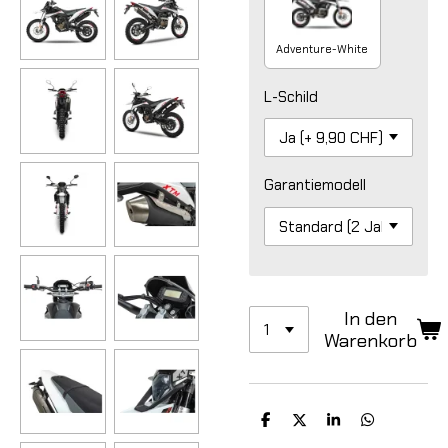
Adventure-White
L-Schild
Garantiemodell
In den
Warenkorb
T
T
T
T
e
e
e
e