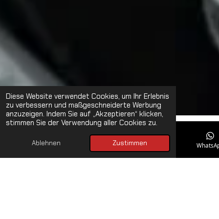
Diese Website verwendet Cookies, um Ihr Erlebnis
zu verbessern und maßgeschneiderte Werbung
anzuzeigen. Indem Sie auf „Akzeptieren“ klicken,
stimmen Sie der Verwendung aller Cookies zu.
Ablehnen
Zustimmen
E-Mail
Telefon
Karte
WhatsA
Übersichtlicher Bordcomputer
Der Bordcomputer der XTM 125 mag auf den ersten Blick
kompakt erscheinen, überzeugt jedoch mit genau dem, was
wirklich zählt. Statt unnötigem Schnickschnack setzt
Malaguti auf bewährte, zuverlässige Technik und eine klare,