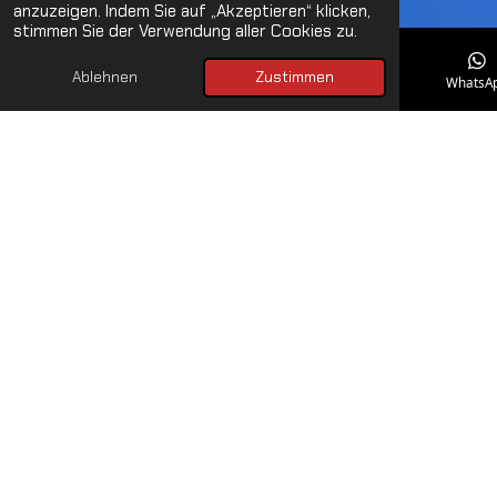
anzuzeigen. Indem Sie auf „Akzeptieren“ klicken,
stimmen Sie der Verwendung aller Cookies zu.
Ablehnen
Zustimmen
E-Mail
Telefon
Karte
WhatsA
Inspiriertes Design der
Weltmeisterschaft
Die 125R von Betamotor trägt stolz das Dekor der
Motocross-Weltmeisterschaft und bringt damit echten
Rennsport direkt auf die Straße. Mit ihrem markanten
Auftritt ziehst du nicht nur alle Blicke auf dich – du setzt
ein klares Statement für Authentizität, Performance und
Racing-Leidenschaft. Wer die 125R fährt, zeigt nicht nur Stil,
sondern auch Charakter: das Verständnis für eine echte