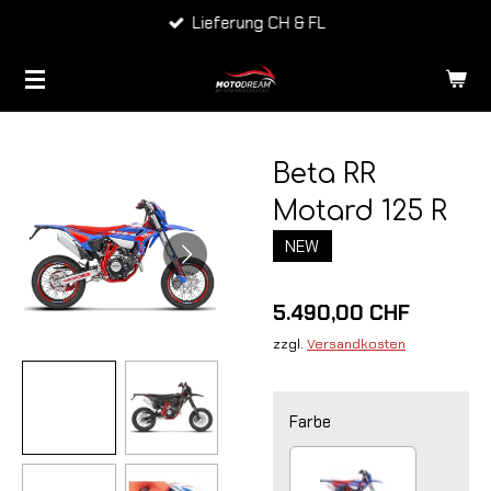
ng CH & FL
Top 
Zum
Hauptinhalt
springen
Beta RR
Motard 125 R
NEW
5.490,00 CHF
zzgl.
Versandkosten
Farbe