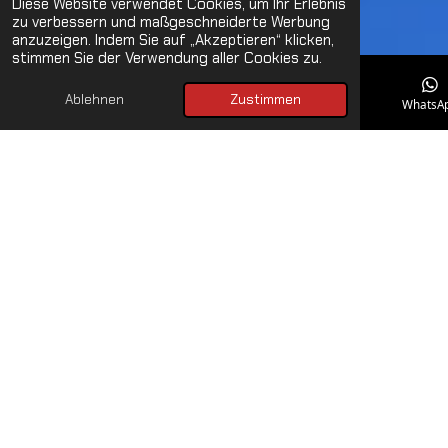
Diese Website verwendet Cookies, um Ihr Erlebnis
zu verbessern und maßgeschneiderte Werbung
anzuzeigen. Indem Sie auf „Akzeptieren“ klicken,
stimmen Sie der Verwendung aller Cookies zu.
Ablehnen
Zustimmen
E-Mail
Telefon
Karte
WhatsA
Inspiriertes Design der
Weltmeisterschaft
Die 125R von Betamotor trägt stolz das Dekor der
Motocross-Weltmeisterschaft und bringt damit echten
Rennsport direkt auf die Straße. Mit ihrem markanten
Auftritt ziehst du nicht nur alle Blicke auf dich – du setzt
ein klares Statement für Authentizität, Performance und
Racing-Leidenschaft. Wer die 125R fährt, zeigt nicht nur Stil,
sondern auch Charakter: das Verständnis für eine echte