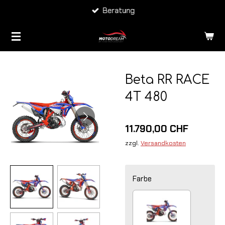
Lieferung CH & FL
Zum
Hauptinhalt
springen
Beta RR RACE
4T 480
11.790,00 CHF
zzgl.
Versandkosten
Farbe