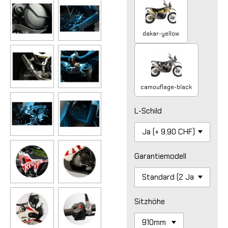
dakar-yellow
camouflage-black
L-Schild
Garantiemodell
Sitzhöhe