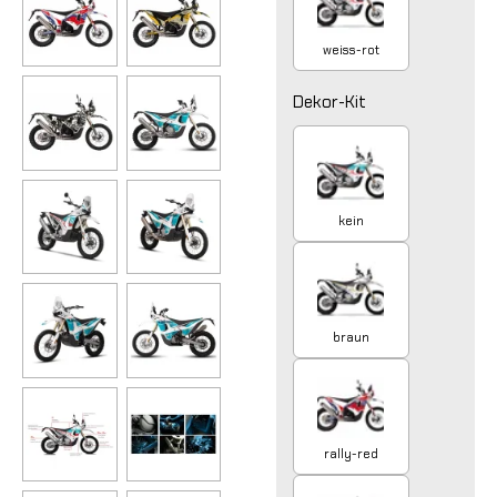
weiss-rot
Dekor-Kit
kein
braun
rally-red