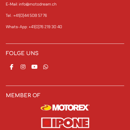
E-Mail: info@motodream.ch
Tel.: +41(0)44 508 57 76
Whats-App: +41(0)76 219 30 40
FOLGE UNS
F
I
Y
W
a
n
o
h
c
s
u
a
e
t
T
t
b
a
u
s
o
g
b
A
MEMBER OF
o
r
e
p
k
a
p
m