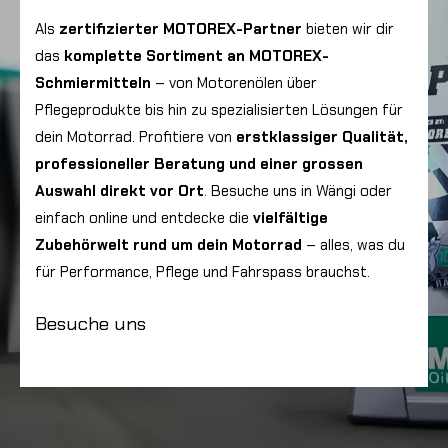
n
t
Als
zertifizierter MOTOREX-Partner
bieten wir dir
e
das
komplette Sortiment an MOTOREX-
r
Schmiermitteln
– von Motorenölen über
n
Pflegeprodukte bis hin zu spezialisierten Lösungen für
e
dein Motorrad.
Profitiere von
erstklassiger Qualität,
professioneller Beratung und einer grossen
Auswahl direkt vor Ort
. Besuche uns in Wängi oder
einfach online und entdecke die
vielfältige
Zubehörwelt rund um dein Motorrad
– alles, was du
für Performance, Pflege und Fahrspass brauchst.
Besuche uns