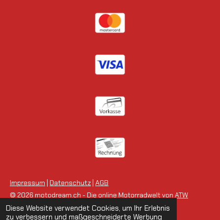
Impressum
|
Datenschutz
|
AGB
© 2026 motodream.ch - Die online Motorradwelt von
ATW
Motorsport
.
Diese Website verwendet Cookies, um Ihr Erlebnis
zu verbessern und maßgeschneiderte Werbung