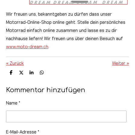
Wir freuen uns, bekanntgeben zu dürfen dass unser
Motorrad-Online-Shop online geht. Stelle dein persönliches
Motorrad einfach online zusammen und lasse es zu dir
nachhause liefern! Wir freuen uns über deinen Besuch auf
www.moto-dream.ch
.
«
Zurück
Weiter
»
T
T
T
T
e
e
e
e
i
i
i
i
l
l
l
l
Kommentar hinzufügen
e
e
e
e
n
n
n
n
Name *
E-Mail-Adresse *