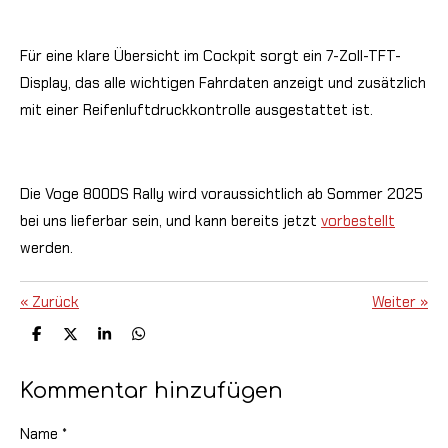
Für eine klare Übersicht im Cockpit sorgt ein 7-Zoll-TFT-
Display, das alle wichtigen Fahrdaten anzeigt und zusätzlich
mit einer Reifenluftdruckkontrolle ausgestattet ist.
Die Voge 800DS Rally wird voraussichtlich ab Sommer 2025
bei uns lieferbar sein, und kann bereits jetzt
vorbestellt
werden.
«
Zurück
Weiter
»
T
T
T
T
e
e
e
e
i
i
i
i
l
l
l
l
Kommentar hinzufügen
e
e
e
e
n
n
n
n
Name *