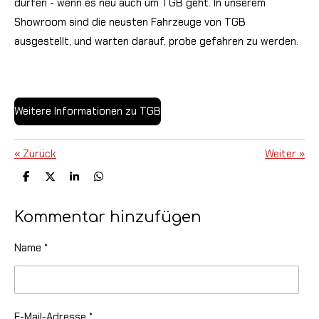
dürfen - wenn es neu auch um TGB geht. In unserem
Showroom sind die neusten Fahrzeuge von TGB
ausgestellt, und warten darauf, probe gefahren zu werden.
Weitere Informationen zu TGB
«
Zurück
Weiter
»
T
T
T
T
e
e
e
e
i
i
i
i
l
l
l
l
Kommentar hinzufügen
e
e
e
e
n
n
n
n
Name *
E-Mail-Adresse *