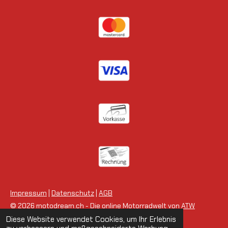
Impressum
|
Datenschutz
|
AGB
© 2026 motodream.ch - Die online Motorradwelt von
ATW
Motorsport
.
Diese Website verwendet Cookies, um Ihr Erlebnis