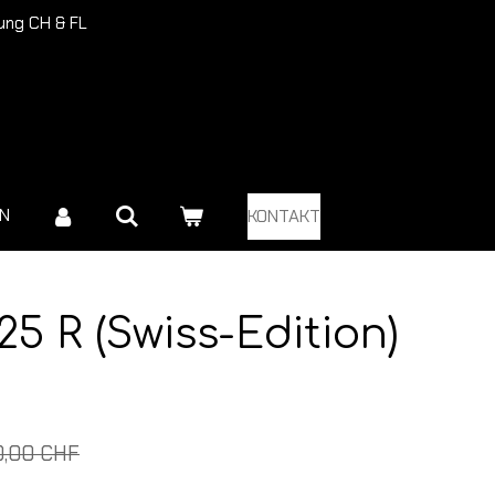
rung CH & FL
EN
KONTAKT
5 R (Swiss-Edition)
0,00 CHF