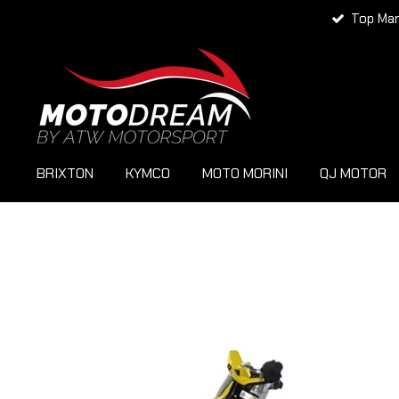
Top Ma
Zum
Hauptinhalt
springen
BRIXTON
KYMCO
MOTO MORINI
QJ MOTOR