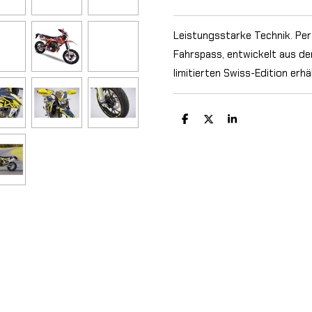
Leistungsstarke Technik. Pe
Fahrspass, entwickelt aus de
limitierten Swiss-Edition erhäl
T
T
T
e
e
e
i
i
i
l
l
l
e
e
e
n
n
n