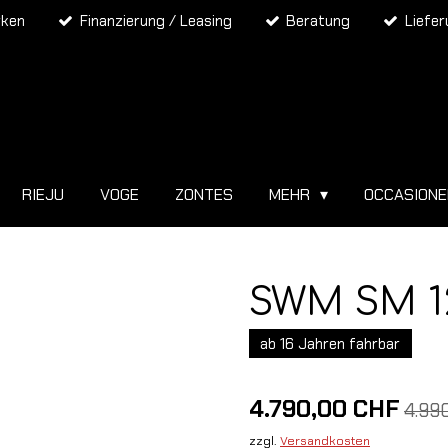
rken
Finanzierung / Leasing
Beratung
Liefe
RIEJU
VOGE
ZONTES
MEHR
OCCASION
SWM SM 12
ab 16 Jahren fahrbar
4.790,00 CHF
4.99
zzgl.
Versandkosten