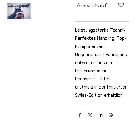
Ausverkauft
Leistungsstarke Technik.
Perfektes Handling. Top-
Komponenten.
Ungebremster Fahrspass,
entwickelt aus den
Erfahrungen im
Rennsport. Jetzt
erstmals in der limitierten
Swiss-Edition erhältlich.
T
T
T
T
e
e
e
e
i
i
i
i
l
l
l
l
e
e
e
e