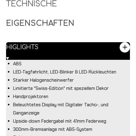
TECHNISCHE
n
n
n
n
EIGENSCHAFTEN
HIGLIGHTS
ABS
LED-Tagfahrlicht, LED-Blinker & LED-Rückleuchten
Starker Halogenscheinwerfer
Limitierte "Swiss-Edition" mit speziellem Dekor
Handprojektoren
Beleuchtetes Display mit Digitaler Tacho-, und
Ganganzeige
Upside-down Federgabel mit 41mm Federweg
300mm-Bremsanlage mit ABS-System