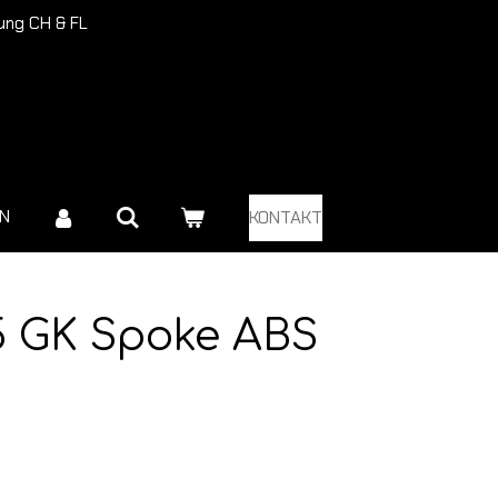
rung CH & FL
EN
KONTAKT
5 GK Spoke ABS