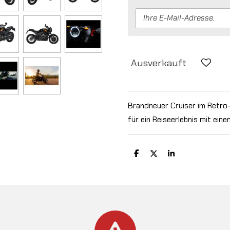
Ausverkauft
Brandneuer Cruiser im Retro
für ein Reiseerlebnis mit eine
T
T
T
e
e
e
i
i
i
l
l
l
e
e
e
n
n
n