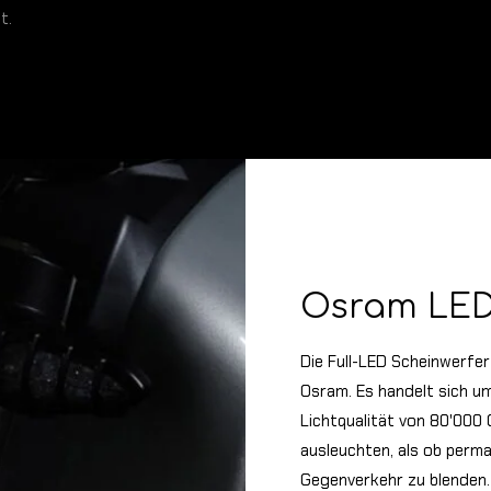
t.
Osram LED
Die Full-LED Scheinwerfer
Osram. Es handelt sich u
Lichtqualität von 80'000 
ausleuchten, als ob perma
Gegenverkehr zu blenden