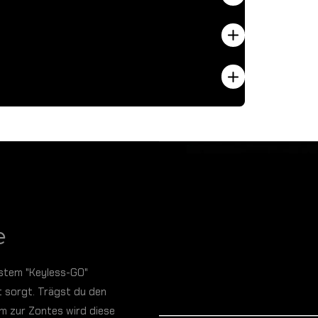
e
ystem "Keyless-GO"
t sorgt. Trägst du den
,5m zur Zontes wird diese