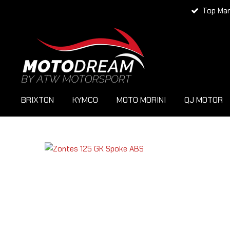
Top Ma
Zum
Hauptinhalt
springen
BRIXTON
KYMCO
MOTO MORINI
QJ MOTOR