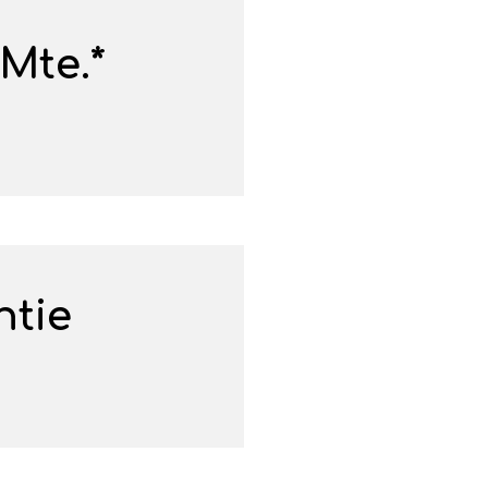
/Mte.*
ntie