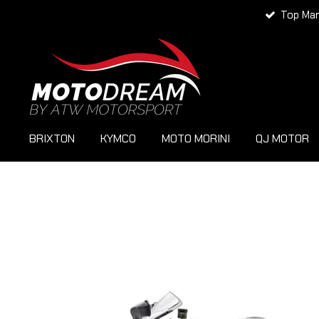
Top Ma
Zum
Hauptinhalt
springen
BRIXTON
KYMCO
MOTO MORINI
QJ MOTOR