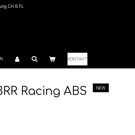
rung CH & FL
EN
KONTAKT
NEW
3RR Racing ABS