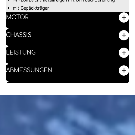
14"-Zoll Leichtmetallfelgen mit Offroad-Bereifung
mit Gepäckträger
MOTOR
CHASSIS
LEISTUNG
ABMESSUNGEN