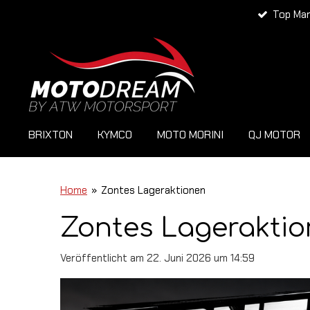
Top Ma
Zum
Hauptinhalt
springen
BRIXTON
KYMCO
MOTO MORINI
QJ MOTOR
Home
»
Zontes Lageraktionen
Zontes Lagerakti
Veröffentlicht am 22. Juni 2026 um 14:59