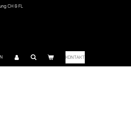
rung CH & FL
EN
KONTAKT