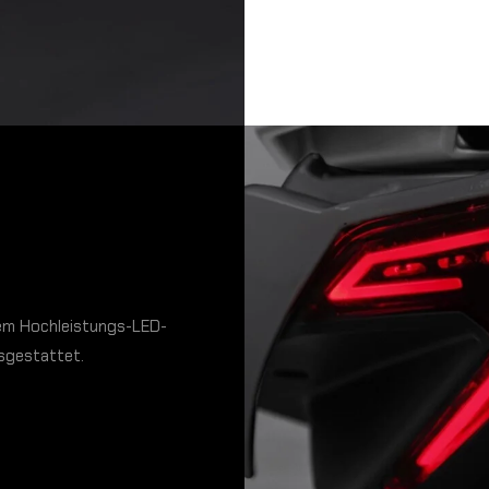
nem Hochleistungs-LED-
sgestattet.