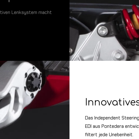
vativen Lenksystem macht
Innovative
Das Independent Steering
EDI aus Pontedera entwic
filtert jede Unebenheit.