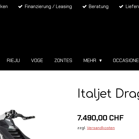
rken
Finanzierung / Leasing
Beratung
Liefe
RIEJU
VOGE
ZONTES
MEHR
OCCASION
Italjet Dr
7.490,00 CHF
zzgl.
Versandkosten