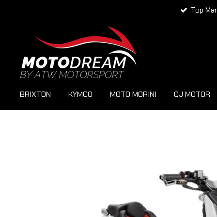
Top Ma
Zum
Hauptinhalt
springen
BRIXTON
KYMCO
MOTO MORINI
QJ MOTOR