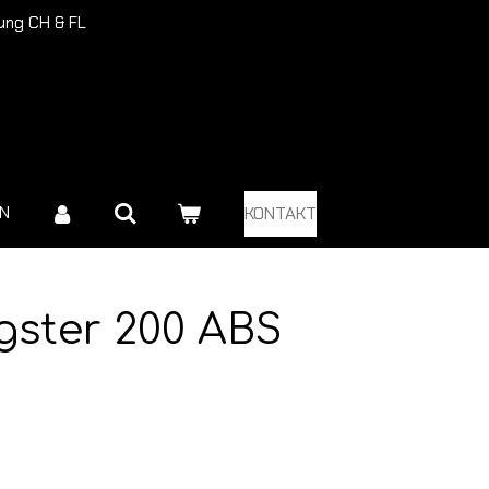
rung CH & FL
EN
KONTAKT
agster 200 ABS