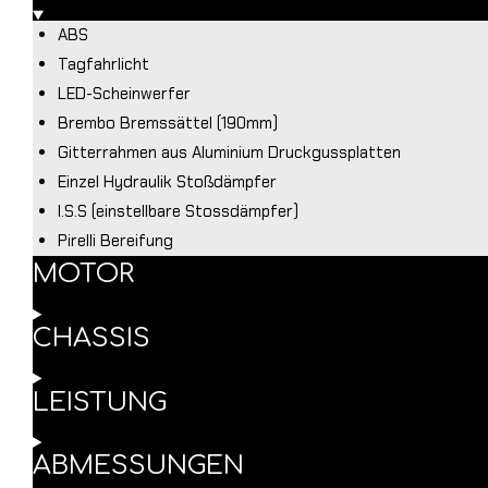
ABS
Tagfahrlicht
LED-Scheinwerfer
Brembo Bremssättel (190mm)
Gitterrahmen aus Aluminium Druckgussplatten
Einzel Hydraulik Stoßdämpfer
I.S.S (einstellbare Stossdämpfer)
Pirelli Bereifung
MOTOR
CHASSIS
LEISTUNG
ABMESSUNGEN