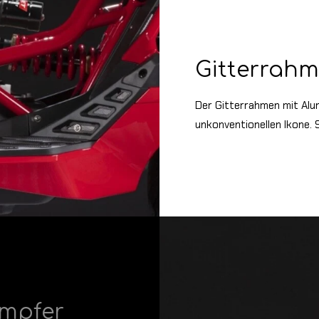
Gitterrah
Der Gitterrahmen mit Alu
unkonventionellen Ikone. S
ämpfer