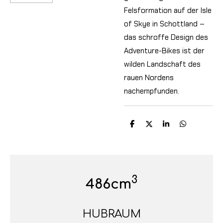
Felsformation auf der Isle
of Skye in Schottland –
das schroffe Design des
Adventure-Bikes ist der
wilden Landschaft des
rauen Nordens
nachempfunden.
T
T
T
T
e
e
e
e
i
i
i
i
l
l
l
l
e
e
e
e
n
n
n
n
3
486cm
HUBRAUM